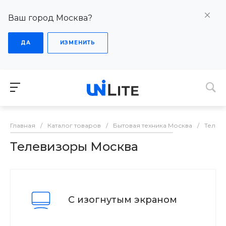
Ваш город Москва?
ДА
ИЗМЕНИТЬ
Главная
/
Каталог товаров
/
Бытовая техника Москва
/
Телев
Телевизоры Москва
С изогнутым экраном