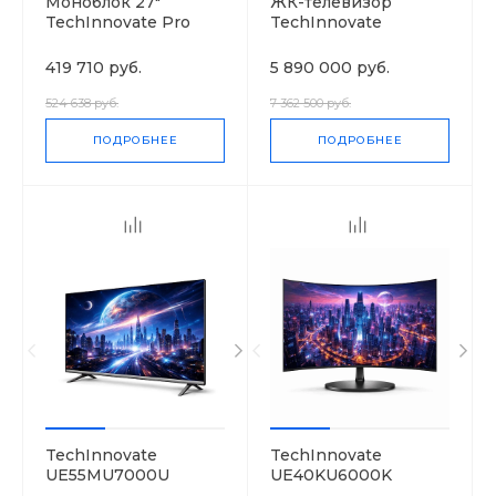
Моноблок 27"
ЖК-телевизор
TechInnovate Pro
TechInnovate
105UC9V
419 710 руб.
5 890 000 руб.
524 638 руб.
7 362 500 руб.
ПОДРОБНЕЕ
ПОДРОБНЕЕ
TechInnovate
TechInnovate
UE55MU7000U
UE40KU6000K
(товар с набором)