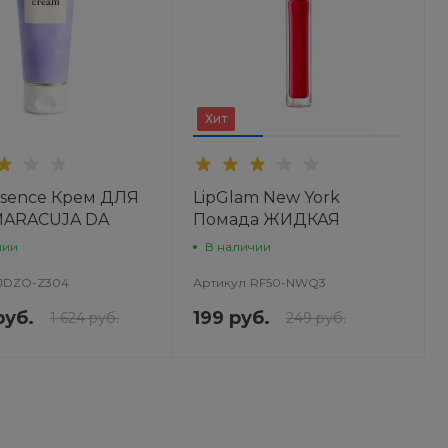
Хит
sence Крем ДЛЯ
LipGlam New York
MARACUJA DA
Помада ЖИДКАЯ
МАТОВАЯ
чии
В наличии
JDZO-Z304
Артикул
RF50-NWQ3
руб.
199 руб.
1 624 руб.
249 руб.