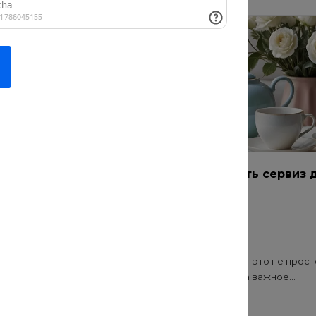
равила полива
Как подобрать сервиз 
растений
дома
#Подарки
20 июл 2020
олив — самая частая
Выбор сервиза — это не прост
м с комнатными
покупка посуды, а важное...