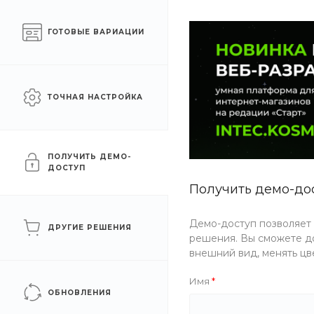
Готовый интернет-
Москва
ГОТОВЫЕ ВАРИАЦИИ
магазин на 1С-Битрикс
КАТАЛОГ ТОВАРОВ
УСЛУГИ
АКЦИИ
ТОЧНАЯ НАСТРОЙКА
Главная
/
Каталог товаров
/
Косметика
/
Уход за телом
/
Ма
Масла
ПОЛУЧИТЬ ДЕМО-
ДОСТУП
Получить демо-до
ФИЛЬТР
Демо-доступ позволяет
ДРУГИЕ РЕШЕНИЯ
решения. Вы сможете до
Цена
внешний вид, менять цв
Имя
Бренд
ОБНОВЛЕНИЯ