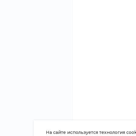
Нужна
Подробно расскаже
консультация?
и подготовим ин
О компании
8 (800) 100-45-85
Новости
Заказать звонок
Статьи
sale@intecweb.ru
Отзывы
Вакансии
г. г. Москва, ул. Люсиновская, д.
39
Сотрудники
Согласие на о
персональных
Политика в о
обработки пе
данных
Сертификаты
На сайте используется технология coo