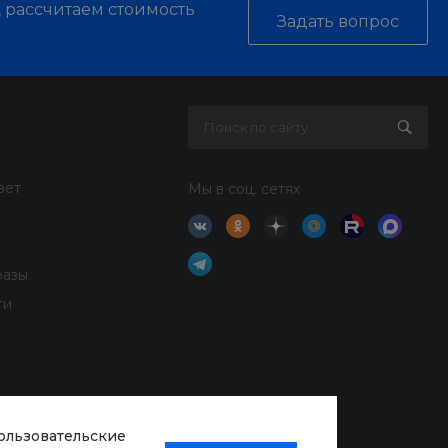
, рассчитаем стоимость
Задать вопрос
вет
Мы в соц. сетях
разы
ти
пользовательские