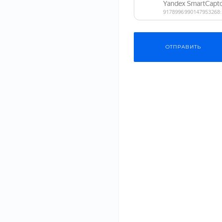
ПРИМЕНИТЬ
ОТПРАВИТЬ
СБРОСИТЬ ФИЛЬТР
Одежда
Основные п
комнатных 
Косметика
#Гаджеты
20 июл 2020
Бытовая техника
Неправильный п
причина пробле
Мебель
растениями....