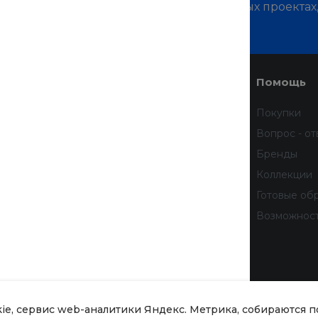
м о наших услугах, видах работ и типовых проектах
дивидуальное предложение!
Услуги
Помощь
Доставка
Покупки
Финансовые услуги
Вопрос - от
Недвижимость
Бренды
Дизайн интерьера
Коллекции
Всё для домашних животных
Готовые об
бработку
Услуги тренера
Возможнос
 данных
тношении
рсональных
kie, сервис web-аналитики Яндекс. Метрика, собираются 