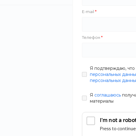
E-mail
Nivela
Rolans
Хит
Телефон
Salco
Indesign
BodyEssence 
ЧАЙНОЕ ДЕ
Я подтверждаю, что 
Тип
персональных данны
В наличии
персональных данны
Артикул
94G5-Z3
Производитель
Я
соглашаюсь
получ
1 299 руб.
1
материалы
Объем
Статьи
Состав