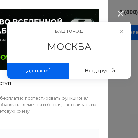
8 (800
8 (800) 10
ВАШ ГОРОД
КОМПАНИЯ
БЛОГ
ПРОЕКТЫ
ФОТОГАЛЕР
г. г. Москва
Люсиновска
МОСКВА
Пн-Пт 9:30-
Сб-Вс Вых
сла
sale@intecw
Да, спасибо
Нет, другой
8 (800) 10
г. г. Москва
ступ
Люсиновска
Пн-Пт 9:30-
Сб-Вс Вых
 бесплатно протестировать функционал
sale@intecw
бавлять элементы и блоки, настраивать их
етовую схему.