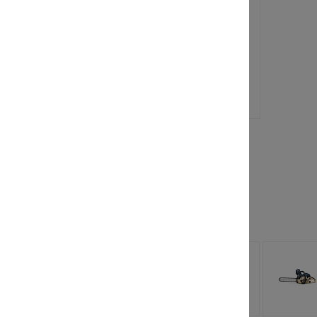
Ванна без
а
гидромассажа Версаль
остальжи
В наличии
икул
4TSK-91IX
Артикул
2UA3-RZKO
15 738 руб.
28 990 руб.
36 284 руб.
 заинтересовать
лочная
Рубашка
 StrollPro
FashionWave Lab
110 руб.
от 813 руб.