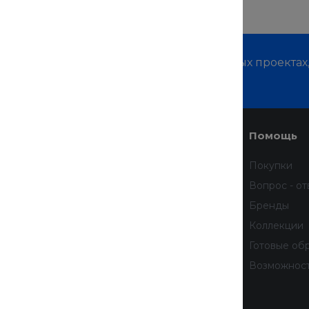
м о наших услугах, видах работ и типовых проектах
дивидуальное предложение!
Услуги
Помощь
Доставка
Покупки
Финансовые услуги
Вопрос - от
Недвижимость
Бренды
Дизайн интерьера
Коллекции
Всё для домашних животных
Готовые об
бработку
Услуги тренера
Возможнос
 данных
тношении