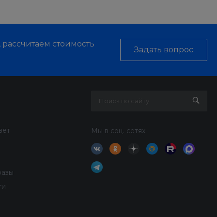
, рассчитаем стоимость
Задать вопрос
вет
Мы в соц. сетях
разы
ти