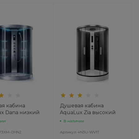
ая кабина
Душевая кабина
x Dana низкий
AquaLux Zia высокий
н
поддон
чии
В наличии
73XM-0HN2
Артикул
4N3U-WV1T