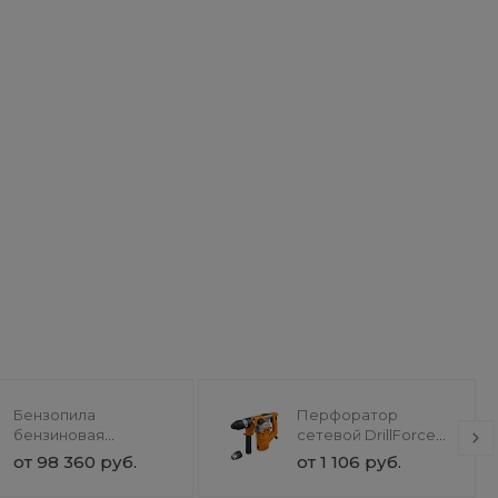
Бензопила
Перфоратор
бензиновая
сетевой DrillForce
SnowForest ST 230P
ЭП-1100/30М
от 98 360 руб.
от 1 106 руб.