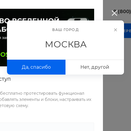
8 (800
8 (800) 10
ВАШ ГОРОД
КОМПАНИЯ
БЛОГ
ПРОЕКТЫ
ФОТОГАЛЕР
г. г. Москва
Люсиновска
МОСКВА
Пн-Пт 9:30-
Сб-Вс Вых
sale@intecw
Да, спасибо
Нет, другой
8 (800) 10
г. г. Москва
ступ
Люсиновска
Пн-Пт 9:30-
Сб-Вс Вых
Умывальники
 бесплатно протестировать функционал
sale@intecw
бавлять элементы и блоки, настраивать их
етовую схему.