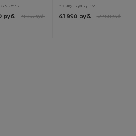
17YX-OA5R
Артикул
Q5PQ-PS5F
0 руб.
41 990 руб.
71 863 руб.
52 488 руб.