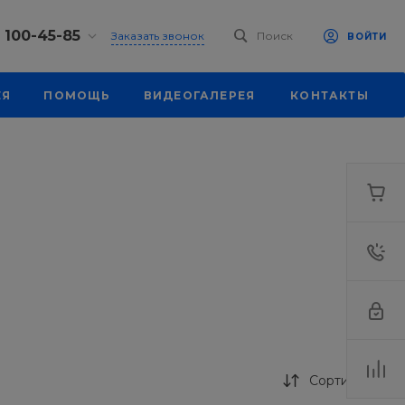
) 100-45-85
Заказать звонок
Поиск
ВОЙТИ
0-45-85
ЕЯ
ПОМОЩЬ
ВИДЕОГАЛЕРЕЯ
КОНТАКТЫ
, ул.
я, д. 39
18:30
одной
eb.ru
0-45-85
, ул.
я, д. 39
18:30
одной
eb.ru
Сортировка