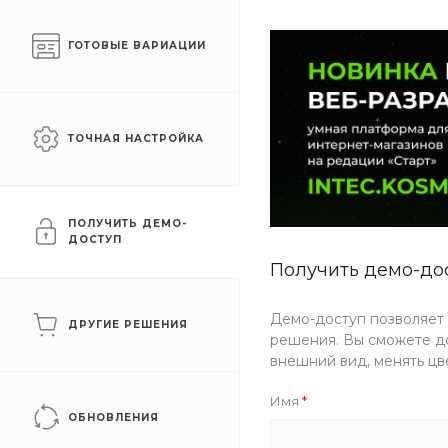
Готовый интернет-
Москва
ГОТОВЫЕ ВАРИАЦИИ
магазин на 1С-Битрикс
КАТАЛОГ ТОВАРОВ
УСЛУГИ
АКЦИИ
ТОЧНАЯ НАСТРОЙКА
Главная
/
Каталог товаров
/
Сантехника
/
Из пластика
Из пластика
ПОЛУЧИТЬ ДЕМО-
ДОСТУП
Получить демо-до
Ванны
Демо-доступ позволяет
ДРУГИЕ РЕШЕНИЯ
решения. Вы сможете до
внешний вид, менять цв
Имя
ФИЛЬТР
ОБНОВЛЕНИЯ