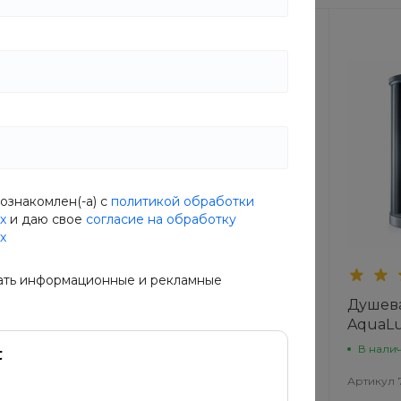
ознакомлен(-а) с
политикой обработки
х
и даю свое
согласие на обработку
х
ать информационные и рекламные
рма
Душевая кабина
Душев
пли
AquaLux SERTA низкий
AquaLu
поддон
поддо
В наличии
В нали
OPW
Артикул
XTZ4-TUJQ
Артикул