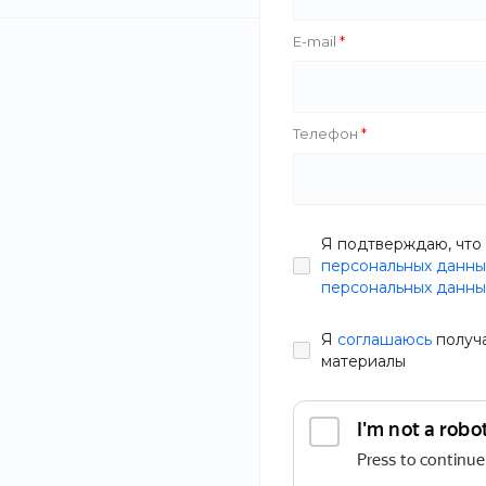
E-mail
Цена
Бренд
Телефон
Я подтверждаю, что 
Nivela
персональных данны
Zazol
персональных данны
Фокус
Black White
Я
соглашаюсь
получ
материалы
Furniture Minimalist
Душевая ши
Techi
AquaLux Сим
The Bird
В наличии
Salco
Артикул
W9F1-B
Облако Знаний