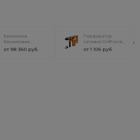
Бензопила
Перфоратор
бензиновая
сетевой DrillForce
SnowForest ST 230P
ЭП-1100/30М
от 98 360 руб.
от 1 106 руб.