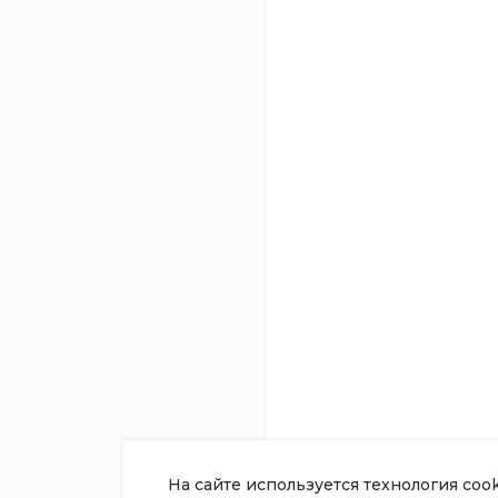
Нужна
Подробно расскаже
консультация?
и подготовим ин
О компании
8 (800) 100-45-85
Новости
Заказать звонок
Статьи
sale@intecweb.ru
Отзывы
Вакансии
г. г. Москва, ул. Люсиновская, д.
39
Сотрудники
Согласие на о
персональных
Политика в о
обработки пе
данных
Сертификаты
На сайте используется технология coo