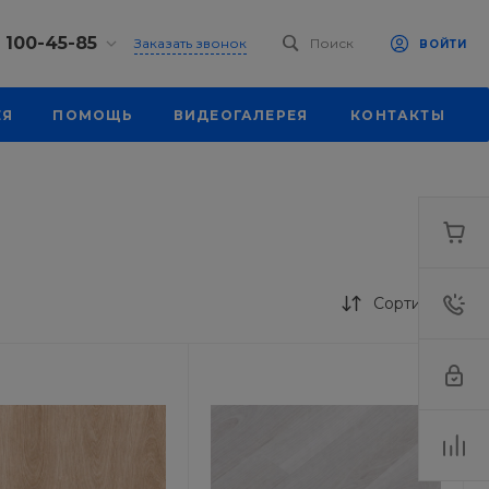
) 100-45-85
Заказать звонок
Поиск
ВОЙТИ
0-45-85
ЕЯ
ПОМОЩЬ
ВИДЕОГАЛЕРЕЯ
КОНТАКТЫ
, ул.
я, д. 39
18:30
одной
eb.ru
0-45-85
, ул.
я, д. 39
Сортировка
18:30
одной
eb.ru