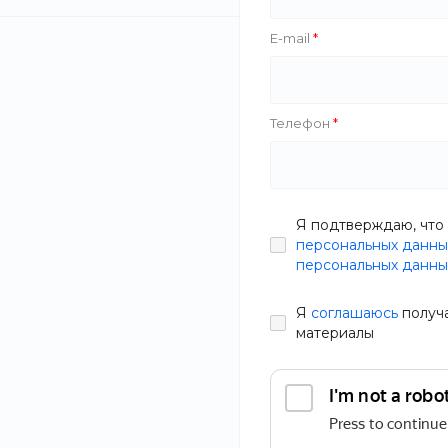
E-mail
Zazol
Фокус
Хит
Телефон
The Bird
HappyStar
Плитка клин
фасадная Hom
Я подтверждаю, что 
Тип
0.53 м2
персональных данны
В наличии
персональных данны
Артикул
0ET4-2JG
Производитель
Я
соглашаюсь
получ
948 руб.
1 
материалы
Вес
Статьи
Состав