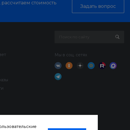
, рассчитаем стоимость
Задать вопрос
вет
Мы в соц. сетях
разы
ти
пользовательские