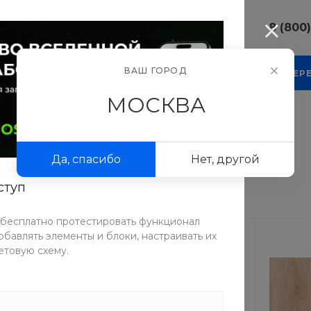
8 (800
8 (800) 10
ВАШ ГОРОД
КОМПАНИЯ
БЛОГ
ПРОЕКТЫ
ФОТОГАЛЕР
г. г. Москва
Люсиновска
МОСКВА
Пн-Пт 9:30-
Сб-Вс Вых
ля
/
Доборные элементы
sale@intecw
Да, спасибо
Нет, другой
8 (800) 10
г. г. Москва
ступ
Люсиновска
Пн-Пт 9:30-
Сб-Вс Вых
 бесплатно протестировать функционал
sale@intecw
бавлять элементы и блоки, настраивать их
етовую схему.