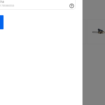
 заинтересовать
лочная
Рубашка
 StrollPro
FashionWave Lab
110 руб.
от 813 руб.