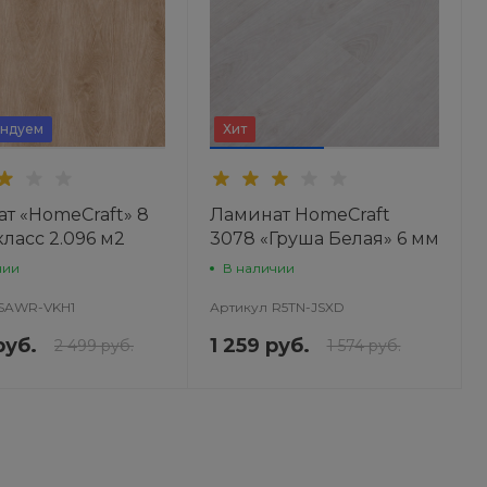
ндуем
Хит
т «HomeCraft» 8
Ламинат HomeCraft
класс 2.096 м2
3078 «Груша Белая» 6 мм
31 класс 2.66 м2
чии
В наличии
SAWR-VKH1
Артикул
R5TN-JSXD
руб.
1 259 руб.
2 499 руб.
1 574 руб.