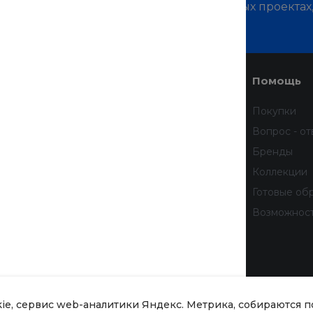
м о наших услугах, видах работ и типовых проектах
дивидуальное предложение!
Услуги
Помощь
Доставка
Покупки
Финансовые услуги
Вопрос - от
Недвижимость
Бренды
Дизайн интерьера
Коллекции
Всё для домашних животных
Готовые об
бработку
Услуги тренера
Возможнос
 данных
тношении
рсональных
kie, сервис web-аналитики Яндекс. Метрика, собираются 