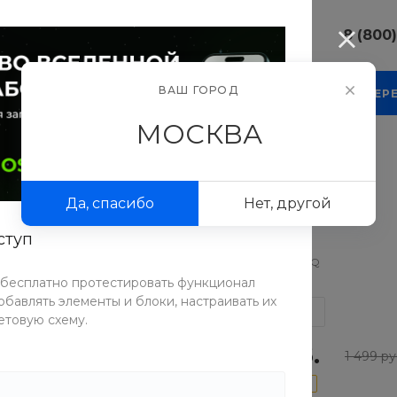
8 (800
8 (800) 10
ВАШ ГОРОД
КОМПАНИЯ
БЛОГ
ПРОЕКТЫ
ФОТОГАЛЕР
г. г. Москва
Люсиновска
МОСКВА
Пн-Пт 9:30-
Сб-Вс Вых
льные покрытия
/
Ламинат «HomeCraft» 8 мм 33 класс 2.13 м2
sale@intecw
 33 класс 2.13 м2
Да, спасибо
Нет, другой
8 (800) 10
г. г. Москва
ступ
Люсиновска
Артикул
3EYY-LT9Q
Пн-Пт 9:30-
Сб-Вс Вых
 бесплатно протестировать функционал
sale@intecw
бавлять элементы и блоки, настраивать их
СРАВНИТЬ
етовую схему.
1 199 руб.
1 499 ру
-20%
300 руб.