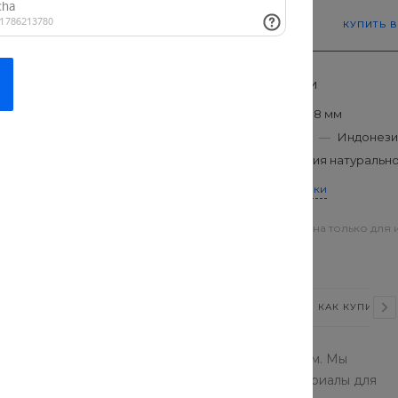
КУПИТЬ В
Характеристики
Типоразмер
—
8 мм
Производитель
—
Индонези
Узор
—
имитация натуральн
ласса прочности,
Все характеристики
с небольшими нагрузками:
Цена действительна только для 
магазинах
ВИДЕО
СТАТЬИ
ОТЗЫВЫ
КАК КУПИТЬ?
ные строительные материалы по доступным ценам. Мы
ии и других стран. У нас вы найдете стройматериалы для