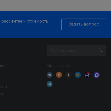
, рассчитаем стоимость
Задать вопрос
вет
Мы в соц. сетях
разы
ти