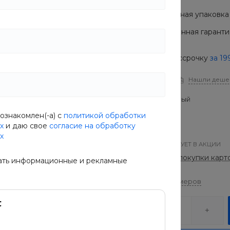
Подарочная упаковка 
Расширенная гарантия
Купить в рассрочку
за
19
В наличии
Нашли деше
Цвет
Коричневый
ознакомлен(-а) с
политикой обработки
х
и даю свое
согласие на обработку
х
ТОВАР УЧАСТВУЕТ В АКЦИИ
Оплачивай покупки карт
ать информационные и рекламные
Таблица размеров
-
+