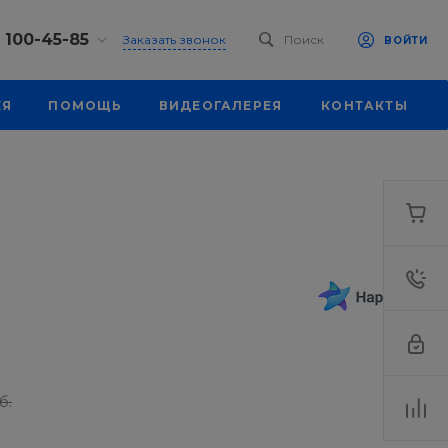
) 100-45-85
Заказать звонок
Поиск
ВОЙТИ
0-45-85
ЕЯ
ПОМОЩЬ
ВИДЕОГАЛЕРЕЯ
КОНТАКТЫ
, ул.
я, д. 39
18:30
одной
eb.ru
0-45-85
, ул.
я, д. 39
18:30
одной
eb.ru
б.