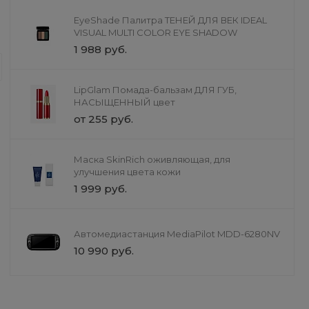
EyeShade Палитра ТЕНЕЙ ДЛЯ ВЕК IDEAL
Доставка
VISUAL MULTI COLOR EYE SHADOW
Всё для домашних живот
1 988 руб.
Мы создали уникальное пространст
товары, но и полный спектр профе
LipGlam Помада-бальзам ДЛЯ ГУБ,
заботе о здоровье, красоте и счас
НАСЫЩЕННЫЙ цвет
пушистого друга.
от 255 руб.
Маска SkinRich оживляющая, для
улучшения цвета кожи
1 999 руб.
Автомедиастанция MediaPilot MDD-6280NV
10 990 руб.