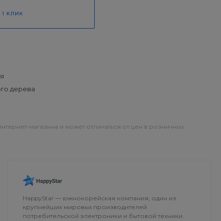
 1 КЛИК
я
ого дерева
интернет-магазина и может отличаться от цен в розничных
ОПЛАТА
ДОСТАВКА
HappyStar — южнокорейская компания, один из
крупнейших мировых производителей
потребительской электроники и бытовой техники.