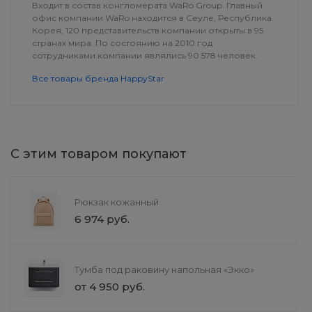
Входит в состав конгломерата WaRo Group. Главный
офис компании WaRo находится в Сеуле, Республика
Корея, 120 представительств компании открыты в 95
странах мира. По состоянию на 2010 год
сотрудниками компании являлись 90 578 человек.
Все товары бренда HappyStar
С этим товаром покупают
Шкаф зеркальный «Румба»
Ролл Калифор
цыпленком
Рюкзак кожанный
от 5 990 руб.
179 руб.
6 974 руб.
Тумба под раковину напольная «Экко»
от 4 950 руб.