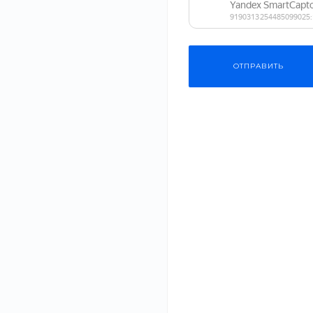
ОТПРАВИТЬ
Ламинат Debut «Груша Белая» — напольное покрытие 31 к
предназначенное для обустройства полов в помещениях 
‹
›
спальни, кабинеты, другие жилые комнаты.
ОПИСАНИЕ
ХАРАКТЕРИСТИКИ
ДОКУМЕНТЫ
В нашем интернет-магазине вы можете купить качествен
предлагаем продукцию известных производителей из Росс