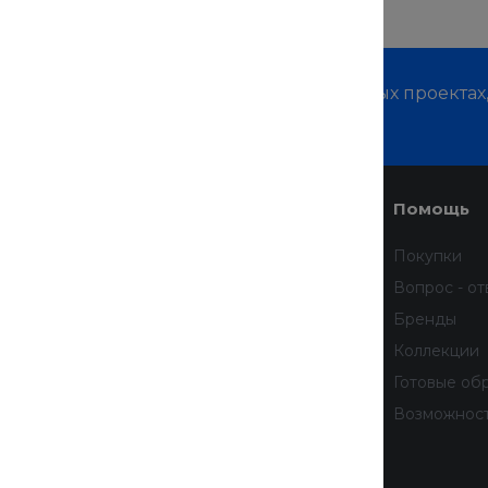
м о наших услугах, видах работ и типовых проектах
дивидуальное предложение!
Услуги
Помощь
Доставка
Покупки
Финансовые услуги
Вопрос - от
Недвижимость
Бренды
Дизайн интерьера
Коллекции
Всё для домашних животных
Готовые об
бработку
Услуги тренера
Возможнос
 данных
тношении