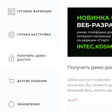
Готовый интернет-
Москва
ГОТОВЫЕ ВАРИАЦИИ
магазин на 1С-Битрикс
КАТАЛОГ ТОВАРОВ
УСЛУГИ
АКЦИИ
ТОЧНАЯ НАСТРОЙКА
Главная
/
Каталог товаров
/
Строительные материалы
/
Напо
Ламинат «HomeCraft» 8 мм
ПОЛУЧИТЬ ДЕМО-
ДОСТУП
Получить демо-до
Демо-доступ позволяет
ДРУГИЕ РЕШЕНИЯ
решения. Вы сможете до
внешний вид, менять цв
Имя
ОБНОВЛЕНИЯ