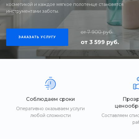
косметикой и каждое мягкое полотенце становятся
инструментами заботы.
от 7 900 руб.
ЗАКАЗАТЬ УСЛУГУ
от 3 599 руб.
Соблюдаем сроки
Проз
ценообр
Оперативно оказываем услуги
любой сложности
Составляем спи
ра