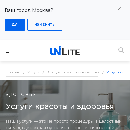
Ваш город Москва?
ДА
ИЗМЕНИТЬ
Главная
/
Услуги
/
Всё для домашних животных
/
Услуги крас
ЗДОРОВЬЕ
Услуги красоты и здоровья
Наши услуги — это не просто процедуры, а целостный
ритуал, где каждая бутылочка с профессиональной