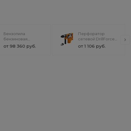
Бензопила
Перфоратор
бензиновая
сетевой DrillForce
SnowForest ST 230P
ЭП-1100/30М
от 98 360 руб.
от 1 106 руб.