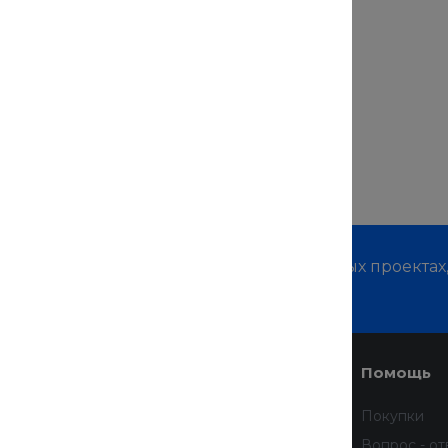
м о наших услугах, видах работ и типовых проектах
дивидуальное предложение!
Услуги
Помощь
Доставка
Покупки
Финансовые услуги
Вопрос - от