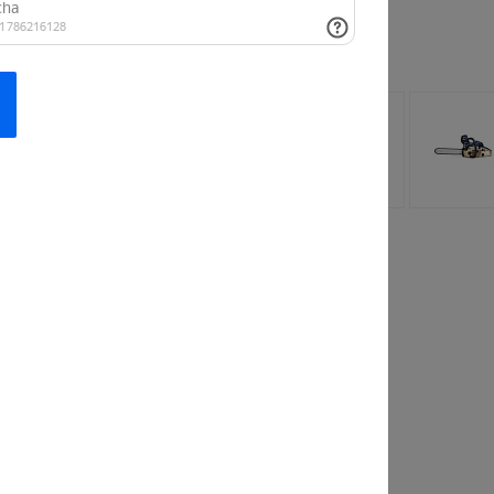
 заинтересовать
лочная
Рубашка
 StrollPro
FashionWave Lab
110 руб.
от 813 руб.