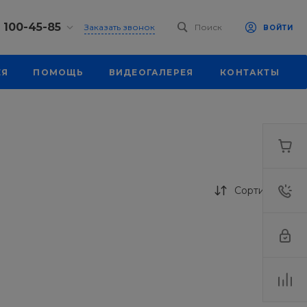
) 100-45-85
Заказать звонок
Поиск
ВОЙТИ
0-45-85
ЕЯ
ПОМОЩЬ
ВИДЕОГАЛЕРЕЯ
КОНТАКТЫ
, ул.
я, д. 39
18:30
одной
eb.ru
0-45-85
, ул.
я, д. 39
Сортировка
18:30
одной
eb.ru