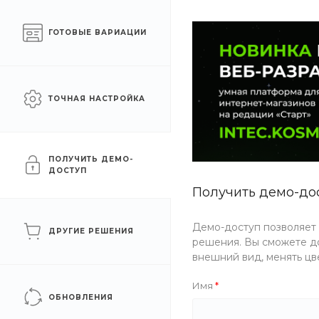
Готовый интернет-
Москва
ГОТОВЫЕ ВАРИАЦИИ
магазин на 1С-Битрикс
КАТАЛОГ ТОВАРОВ
УСЛУГИ
АКЦИИ
ТОЧНАЯ НАСТРОЙКА
Главная
/
Каталог товаров
/
Еда
/
Десерты
/
Бисквитные
Бисквитные
ПОЛУЧИТЬ ДЕМО-
ДОСТУП
Получить демо-до
ФИЛЬТР
Демо-доступ позволяет
ДРУГИЕ РЕШЕНИЯ
решения. Вы сможете до
Цена
внешний вид, менять цв
Имя
Бренд
ОБНОВЛЕНИЯ