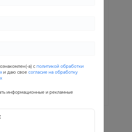
Новинка
й Wok
Вегетарианский Wok
ознакомлен(-а) с
политикой обработки
х
и даю свое
согласие на обработку
В наличии
х
5
Артикул
5MCT-VOSA
ать информационные и рекламные
250 руб.
 руб.
313 руб.