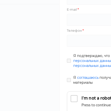
E-mail
Savila
Zahar
Хит
Телефон
Вес
Классически
Я подтверждаю, что 
персональных данны
В наличии
Основной ингредиент
персональных данны
Артикул
VFCN-PEI
Я
соглашаюсь
получ
255 руб.
319
ПРИМЕНИТЬ
материалы
СБРОСИТЬ ФИЛЬТР
Статьи