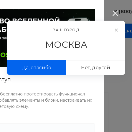
8 (800
8 (800) 10
ВАШ ГОРОД
КОМПАНИЯ
БЛОГ
ПРОЕКТЫ
ФОТОГАЛЕР
г. г. Москва
Люсиновска
МОСКВА
Пн-Пт 9:30-
Сб-Вс Вых
sale@intecw
Да, спасибо
Нет, другой
8 (800) 10
г. г. Москва
ступ
Люсиновска
Пн-Пт 9:30-
Сб-Вс Вых
 бесплатно протестировать функционал
sale@intecw
бавлять элементы и блоки, настраивать их
етовую схему.