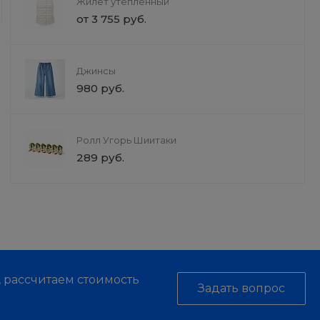
Жилет утепленный
Наши услуги — это не просто проце
от 3 755 руб.
с профессиональной косметикой и 
инструментами заботы.
Джинсы
980 руб.
Ролл Угорь Шиитаки
289 руб.
, рассчитаем стоимость
Задать вопрос