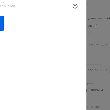
Характеристики
Вес
—
400 г
Основной ингредиент
—
Гри
Вкус
—
Классический
Все характеристики
Цена действительна только для 
магазинах
, терияки соус, кунжут
ВИДЕО
СТАТЬИ
ОТЗЫВЫ
КАК КУПИТЬ?
азных стран. Готовим по-домашнему, предоставляем
шего шефа, который отменно готовит блюда по редким и
я свежеприготовленной едой и получить положительные