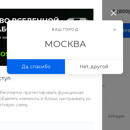
8 (800
8 (800) 10
ВАШ ГОРОД
КОМПАНИЯ
БЛОГ
ПРОЕКТЫ
ФОТОГАЛЕР
г. г. Москва
Люсиновска
МОСКВА
Пн-Пт 9:30-
Сб-Вс Вых
k
sale@intecw
Да, спасибо
Нет, другой
8 (800) 10
г. г. Москва
ступ
Люсиновска
Артикул
VFCN-PEI5
Пн-Пт 9:30-
Сб-Вс Вых
 бесплатно протестировать функционал
sale@intecw
бавлять элементы и блоки, настраивать их
СРАВНИТЬ
етовую схему.
255 руб.
319 руб.
-20%
64 руб.