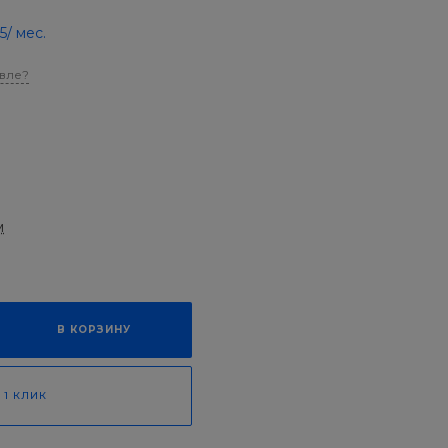
.5
/ мес.
вле?
м
В КОРЗИНУ
 1 КЛИК