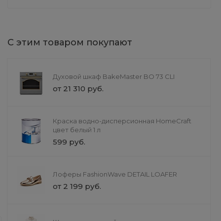
С этим товаром покупают
Духовой шкаф BakeMaster BO 73 CLI
CheekChic Румяна CHEEK
Автомобильны
от 21 310 руб.
STICK СТИК
детектор Rada
с GPS
от 999 руб.
6 990 руб.
Краска водно-дисперсионная HomeCraft
цвет белый 1 л
599 руб.
Лоферы FashionWave DETAIL LOAFER
от 2 199 руб.
Доставка
Услуги красоты и здоровь