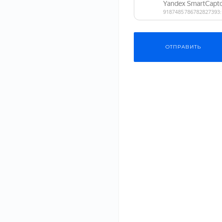
ОТПРАВИТЬ
Состав: лапша удон, цыпленок, шампиньоны, овощной микс
‹
›
ОПИСАНИЕ
ХАРАКТЕРИСТИКИ
ДОКУМЕНТЫ
Мы предлагаем вкусные и разнообразные блюда кухонь р
большой выбор блюд. Предлагаем оценить мастерство на
всемирно известным рецептам.
Приглашаем в наш ресторан, чтобы вы могли насладитьс