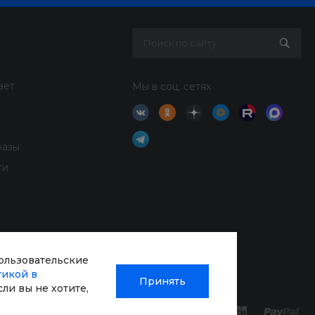
вет
Мы в соц. сетях
разы
ти
пользовательские
тикой в
Принять
Если вы не хотите,