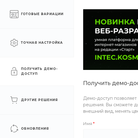
Готовый интернет-
Москва
ГОТОВЫЕ ВАРИАЦИИ
магазин на 1С-Битрикс
КАТАЛОГ ТОВАРОВ
УСЛУГИ
АКЦИИ
ТОЧНАЯ НАСТРОЙКА
Главная
/
Каталог товаров
/
Еда
/
Лапша
/
Классический Wo
Классический Wok
ПОЛУЧИТЬ ДЕМО-
ДОСТУП
Получить демо-до
Хит
Демо-доступ позволяет
ДРУГИЕ РЕШЕНИЯ
решения. Вы сможете до
внешний вид, менять цв
Имя
ОБНОВЛЕНИЯ