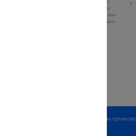
еры готовы обеспечить удобную и эффективную
Мы понимаем, что важны скорость и надежность, и
 и ответственная команда готова предоставить вам
 и первоклассное обслуживание в сфере доставки.
м о наших услугах, видах работ и типовых проектах
дивидуальное предложение!