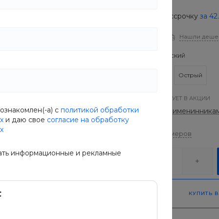
Купить в рассрочку
за
42
В наличии
Нашли деше
Вкус
Классический
Классический
Острый
ТОВАР УЧАСТВУЕТ В АКЦИИ
ознакомлен(-а) с
политикой обработки
Скидка 25% именинника
х
и даю свое
согласие на обработку
х
Таблица размеров
ать информационные и рекламные
-
+
КУПИТЬ В