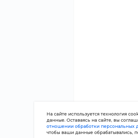
О компании
8 (800) 100-45-85
Новости
Заказать звонок
Статьи
sale@intecweb.ru
Отзывы
Вакансии
г. г. Москва, ул. Люсиновская, д.
39
Сотрудники
Согласие на о
персональных
Политика в о
обработки пе
данных
Сертификаты
На сайте используется технология coo
данные. Оставаясь на сайте, вы согла
отношении обработки персональных 
чтобы ваши данные обрабатывались, п
© 2026 Universe, Все права защищены