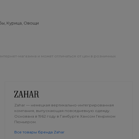
бы, Курица, Овощи
интернет-магазина и может отличаться от цен в розничных
ОПЛАТА
ДОСТАВКА
Zahar — немецкая вертикально-интегрированная
компания, выпускающая повседневную одежду.
Основана в 1962 году в Гамбурге Хансом Генрихом
Пюньером.
Все товары бренда Zahar