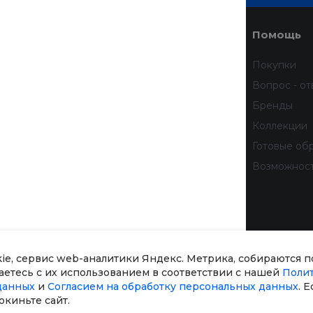
Услуги
Помощь
Доставка
Покупки
Финансовые услуги
Вопрос - от
Недвижимость
Бренды
Дизайн интерьера
Коллекции
Всё для домашних животных
Готовые об
бработку
Услуги тренера
Возможнос
 данных
тношении
рсональных
kie, сервис web-аналитики Яндекс. Метрика, собираются 
шаетесь с их использованием в соответствии с нашей
Поли
данных
и
Согласием на обработку персональных данных
. 
окиньте сайт.