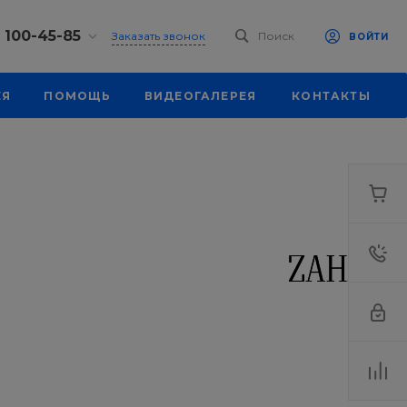
) 100-45-85
Заказать звонок
Поиск
ВОЙТИ
0-45-85
ЕЯ
ПОМОЩЬ
ВИДЕОГАЛЕРЕЯ
КОНТАКТЫ
, ул.
я, д. 39
18:30
одной
eb.ru
0-45-85
, ул.
я, д. 39
18:30
одной
eb.ru