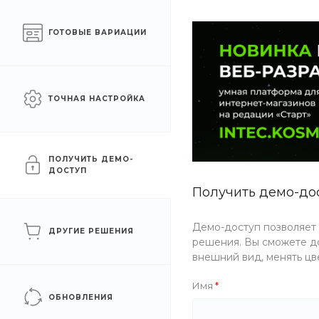
Готовый интернет-
Москва
ГОТОВЫЕ ВАРИАЦИИ
магазин на 1С-Битрикс
КАТАЛОГ ТОВАРОВ
УСЛУГИ
АКЦИИ
ТОЧНАЯ НАСТРОЙКА
Главная
/
Услуги
/
Дизайн интерьера
Дизайн интерьера
ПОЛУЧИТЬ ДЕМО-
ДОСТУП
ФИЛЬТР
Получить демо-до
Демо-доступ позволяет
ДРУГИЕ РЕШЕНИЯ
Цена
решения. Вы сможете до
внешний вид, менять цв
Имя
ОБНОВЛЕНИЯ