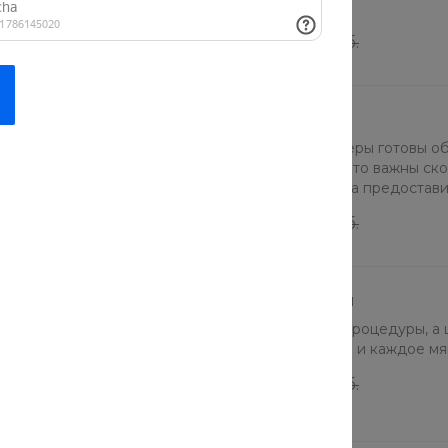
полный проект.
от 16000 руб.
от 16000 руб.
Услуги курьера
Наши профессиональные курьеры готовы об
ваших товаров. Мы понимаем, что важны ск
и ответственная команда готова предостав
первоклассное обслуживание в сфере доста
от 12000 руб.
от 14000 руб.
Услуги красоты и здоровья
Наши услуги — это не просто процедуры, а 
профессиональной косметикой и каждое мяг
от 16000 руб.
от 16000 руб.