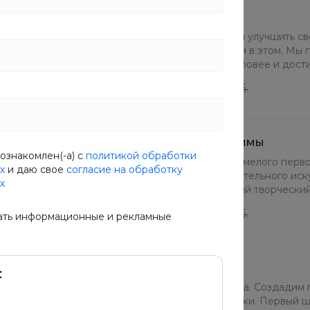
Услуги тренера
Хотите достичь фитнес-целей и улучшить 
команда тренеров поможет вам в этом. Мы
которые помогут вам стать здоровее и дост
от 16000 руб.
от 16000 руб.
Образовательные программы
ознакомлен(-а) с
политикой обработки
Каждая картина начинается с смелого перв
х
и даю свое
согласие на обработку
ваш проводник в мир изобразительного иску
х
разглядеть и развить уникальный творческий
от 12000 руб.
от 14000 руб.
ать информационные и рекламные
Дизайн интерьера
Интерьер как визитная карточка. Создадим п
Консультация и план расстановки. Первый ш