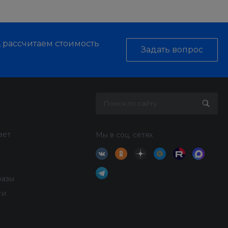
, рассчитаем стоимость
Задать вопрос
вет
Мы в соц. сетях
разы
ти