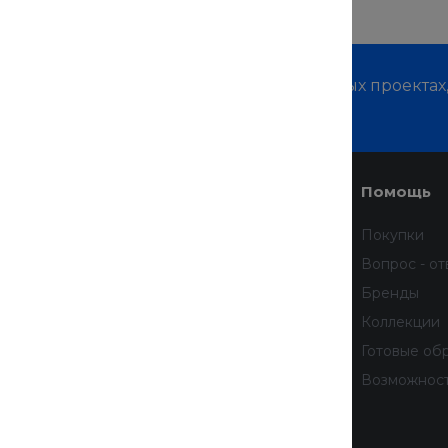
м о наших услугах, видах работ и типовых проектах
дивидуальное предложение!
Услуги
Помощь
Доставка
Покупки
Финансовые услуги
Вопрос - от
Недвижимость
Бренды
Дизайн интерьера
Коллекции
Всё для домашних животных
Готовые об
бработку
Услуги тренера
Возможнос
 данных
тношении