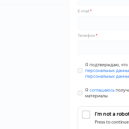
12000
16000
E-mail
Тип услуги
Телефон
Тип недвижимости
Вилла
Дуплекс
Я подтверждаю, что 
персональных данны
Квартира
персональных данны
Офис
Пентхаус
Я
соглашаюсь
получ
материалы
ПРИМЕНИТЬ
СБРОСИТЬ ФИЛЬТР