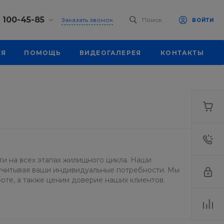
) 100-45-85
Заказать звонок
Поиск
ВОЙТИ
0-45-85
ЕЯ
ПОМОЩЬ
ВИДЕОГАЛЕРЕЯ
КОНТАКТЫ
, ул.
я, д. 39
18:30
одной
eb.ru
0-45-85
, ул.
я, д. 39
18:30
одной
и на всех этапах жилищного цикла. Наши
eb.ru
 учитывая ваши индивидуальные потребности. Мы
боте, а также ценим доверие наших клиентов.