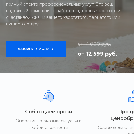
полный спектр профессиональных услуг. Это ваш
надежный помощник в заботе о здоровье, красоте и
счастливой жизни вашего хвостатого, пернатого или
пушистого друга.
от 14 000 руб.
ЗАКАЗАТЬ УСЛУГУ
от 12 599 руб.
Соблюдаем сроки
Проз
ценообр
Оперативно оказываем услуги
любой сложности
Составляем спи