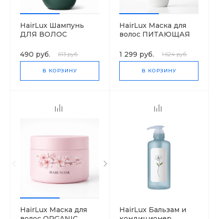
HairLux Шампунь
HairLux Маска для
ДЛЯ ВОЛОС
волос ПИТАЮЩАЯ
"EXTREME 3 МАСЛА"
ОКРАШИВАЮЩАЯ
(ЗОЛОТО)
490 руб.
1 299 руб.
613 руб.
1 624 руб.
В КОРЗИНУ
В КОРЗИНУ
HairLux Маска для
HairLux Бальзам и
волос ORGANIC
кондиционер