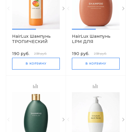
HairLux Шампунь
HairLux Шампунь
ТРОПИЧЕСКИЙ
LPM ДЛЯ
MANGO
НОРМАЛЬНЫХ
ВОЛОС ЯБЛОКО И
190 руб.
190 руб.
238 руб.
238 руб.
ОЛИВА
В КОРЗИНУ
В КОРЗИНУ