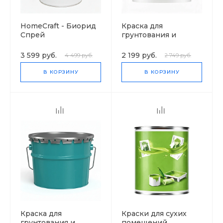
HomeCraft - Биорид
Краска для
Спрей
грунтования и
окраски стен
Argentum 20
3 599 руб.
2 199 руб.
4 499 руб.
2 749 руб.
В КОРЗИНУ
В КОРЗИНУ
Краска для
Краски для сухих
грунтования и
помещений