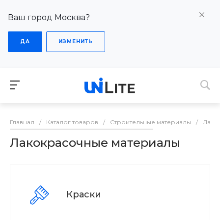
Ваш город Москва?
ДА
ИЗМЕНИТЬ
Главная
/
Каталог товаров
/
Строительные материалы
/
Лако
Лакокрасочные материалы
Краски