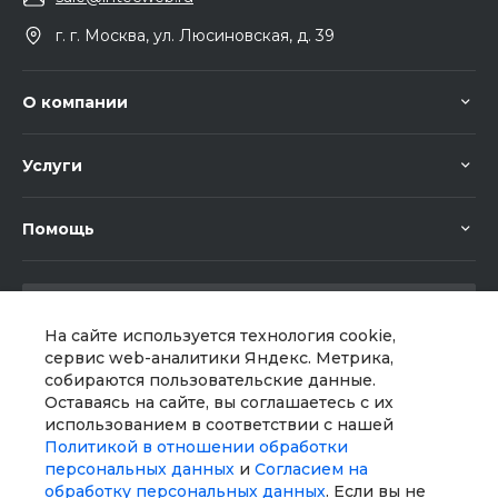
г. г. Москва, ул. Люсиновская, д. 39
О компании
Услуги
Помощь
На сайте используется технология cookie,
сервис web-аналитики Яндекс. Метрика,
собираются пользовательские данные.
Мы в соц. сетях
Оставаясь на сайте, вы соглашаетесь с их
использованием в соответствии с нашей
Политикой в отношении обработки
персональных данных
и
Согласием на
обработку персональных данных
. Если вы не