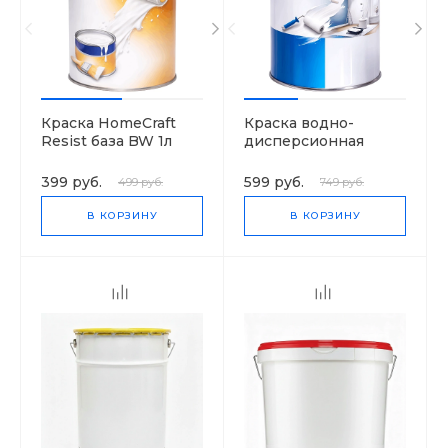
Краска HomeCraft
Краска водно-
Resist база BW 1л
дисперсионная
HomeCraft цвет
белый 1 л
399 руб.
599 руб.
499 руб.
749 руб.
В КОРЗИНУ
В КОРЗИНУ