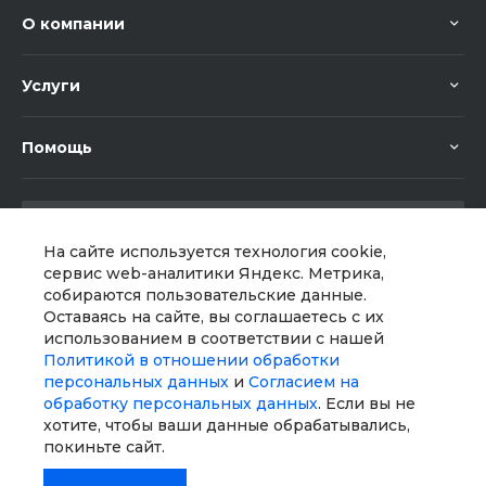
О компании
Услуги
Помощь
На сайте используется технология cookie,
сервис web-аналитики Яндекс. Метрика,
собираются пользовательские данные.
Мы в соц. сетях
Оставаясь на сайте, вы соглашаетесь с их
использованием в соответствии с нашей
Политикой в отношении обработки
персональных данных
и
Согласием на
обработку персональных данных
. Если вы не
хотите, чтобы ваши данные обрабатывались,
покиньте сайт.