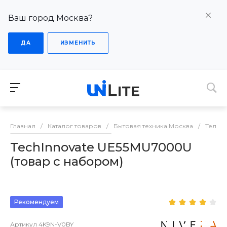
Ваш город Москва?
ДА
ИЗМЕНИТЬ
Главная
/
Каталог товаров
/
Бытовая техника Москва
/
Телев
TechInnovate UE55MU7000U
(товар с набором)
Рекомендуем
Артикул
4K9N-V0BY