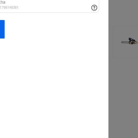
 заинтересовать
лочная
Рубашка
 StrollPro
FashionWave Lab
110 руб.
от 813 руб.