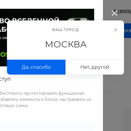
8 (800
8 (800) 10
ВАШ ГОРОД
КОМПАНИЯ
БЛОГ
ПРОЕКТЫ
ФОТОГАЛЕР
г. г. Москва
Люсиновска
МОСКВА
Пн-Пт 9:30-
Сб-Вс Вых
sale@intecw
Да, спасибо
Нет, другой
8 (800) 10
г. г. Москва
ступ
Люсиновска
Пн-Пт 9:30-
Сб-Вс Вых
 бесплатно протестировать функционал
sale@intecw
бавлять элементы и блоки, настраивать их
етовую схему.