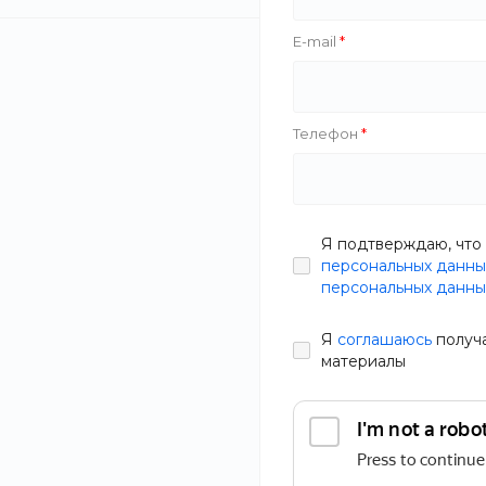
E-mail
Фокус
Furniture Minimalist
Рекомендуем
Телефон
The Bird
CheekChic Ти
Тип
И ЩЕК С SPF1
Я подтверждаю, что 
персональных данны
В наличии
персональных данны
Производитель
Артикул
9TZ9-FE
Я
соглашаюсь
получ
1 799 руб.
материалы
Объем
Статьи
Состав