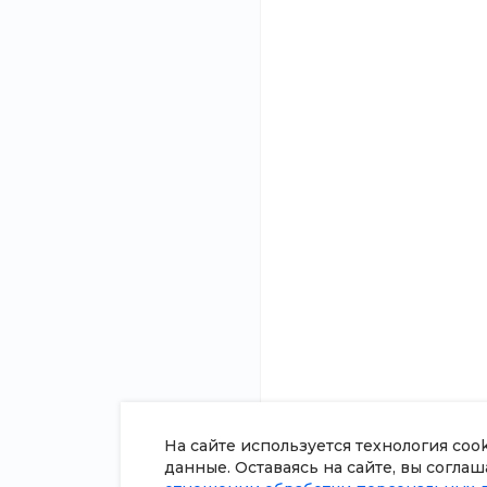
консультация?
и подготовим ин
О компании
8 (800) 100-45-85
Новости
Заказать звонок
Статьи
sale@intecweb.ru
Отзывы
Вакансии
г. г. Москва, ул. Люсиновская, д.
39
Сотрудники
Согласие на о
персональных
Политика в о
обработки пе
данных
Сертификаты
На сайте используется технология coo
данные. Оставаясь на сайте, вы согла