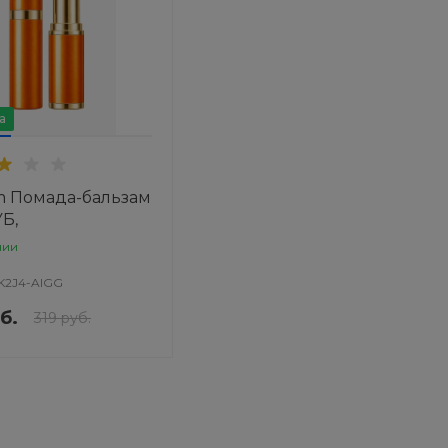
а
m Помада-бальзам
Б,
ЕННЫЙ цвет
чии
K2J4-AIGG
б.
319 руб.