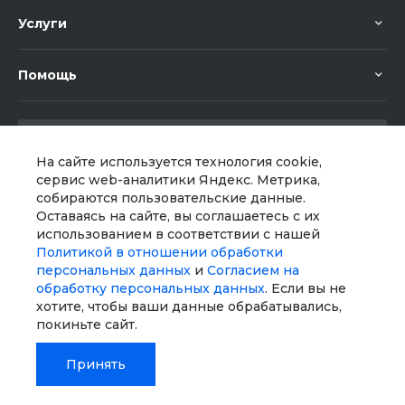
Услуги
Помощь
На сайте используется технология cookie,
сервис web-аналитики Яндекс. Метрика,
собираются пользовательские данные.
Мы в соц. сетях
Оставаясь на сайте, вы соглашаетесь с их
использованием в соответствии с нашей
Политикой в отношении обработки
персональных данных
и
Согласием на
обработку персональных данных
. Если вы не
хотите, чтобы ваши данные обрабатывались,
покиньте сайт.
Принять
© 2026 Universe, Все права защищены
Главная
Главная
Кабинет
Кабинет
Корзина
Корзина
Избранные
Избранные
Сравнение
Сравнение