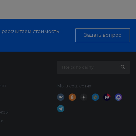
, рассчитаем стоимость
Задать вопрос
вет
Мы в соц. сетях
разы
ти