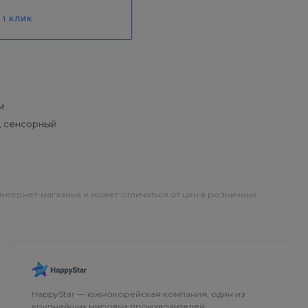
 1 КЛИК
м
, сенсорный
интернет-магазина и может отличаться от цен в розничных
ОПЛАТА
ДОСТАВКА
HappyStar — южнокорейская компания, один из
крупнейших мировых производителей