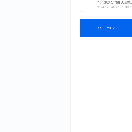
ОТПРАВИТЬ
В тонком корпусе Xiaomi Mi 9 Lite умещается лёгкость и 
Аккумулятора ёмкостью 4030 мА·ч хватит на целый день и
‹
›
а быстрая зарядка мощностью 18 Вт поможет быстро восп
смартфона.
ОПИСАНИЕ
ХАРАКТЕРИСТИКИ
ДОКУМЕНТЫ
В нашем интернет-магазине вы можете купить качествен