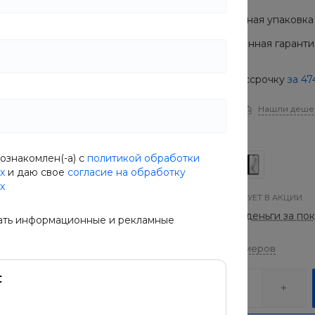
Подарочная упаковка 
Расширенная гарантия
Купить в рассрочку
за
47
В наличии
Нашли деше
Цвет
Синий
ознакомлен(-а) с
политикой обработки
х
и даю свое
согласие на обработку
х
ТОВАР УЧАСТВУЕТ В АКЦИИ
Возвращай деньги за по
ать информационные и рекламные
Таблица размеров
-
+