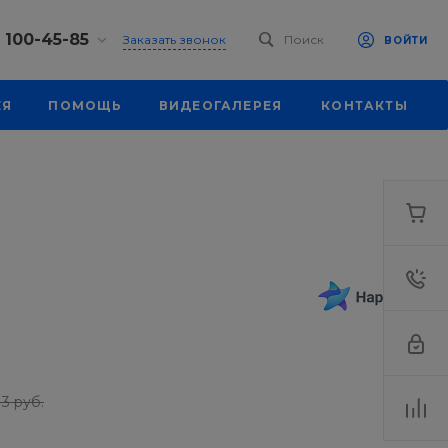
) 100-45-85
Заказать звонок
Поиск
ВОЙТИ
0-45-85
ЕЯ
ПОМОЩЬ
ВИДЕОГАЛЕРЕЯ
КОНТАКТЫ
, ул.
я, д. 39
18:30
одной
eb.ru
0-45-85
, ул.
я, д. 39
18:30
одной
eb.ru
13 руб.