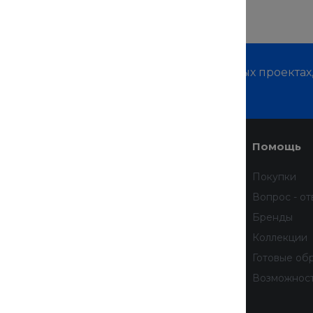
м о наших услугах, видах работ и типовых проектах
дивидуальное предложение!
Услуги
Помощь
Доставка
Покупки
Финансовые услуги
Вопрос - от
Недвижимость
Бренды
Дизайн интерьера
Коллекции
Всё для домашних животных
Готовые об
бработку
Услуги тренера
Возможнос
 данных