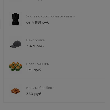
Доставка
Услуги недвижимости
Жилет с короткими рукавами
от 4 981 руб.
Мы предлагаем услуги в сфере нед
специалисты помогут вам на каждо
потребности. Мы гарантируем прозр
доверие наших клиентов.
Бейсболка
3 471 руб.
Ролл Грин Тим
179 руб.
Крылья барбекю
350 руб.