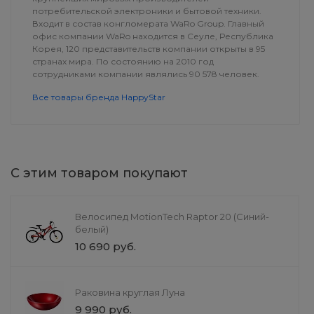
потребительской электроники и бытовой техники.
Входит в состав конгломерата WaRo Group. Главный
офис компании WaRo находится в Сеуле, Республика
Корея, 120 представительств компании открыты в 95
странах мира. По состоянию на 2010 год
сотрудниками компании являлись 90 578 человек.
Все товары бренда HappyStar
С этим товаром покупают
Вязаный топ на бретельках
Журнальный с
TableTrend-R
от 6 750 руб.
12 899 руб.
Велосипед MotionTech Raptor 20 (Синий-
белый)
10 690 руб.
Раковина круглая Луна
9 990 руб.