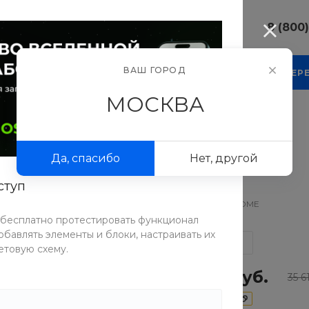
8 (800
8 (800) 10
ВАШ ГОРОД
КОМПАНИЯ
БЛОГ
ПРОЕКТЫ
ФОТОГАЛЕР
г. г. Москва
Люсиновска
МОСКВА
Пн-Пт 9:30-
Сб-Вс Вых
фоны Москва
/
Смартфон TechEdge Mi 9 Lite 6/128GB
sale@intecw
Lite 6/128GB
Да, спасибо
Нет, другой
8 (800) 10
г. г. Москва
ступ
Люсиновска
Артикул
VOBN-BDME
Пн-Пт 9:30-
Сб-Вс Вых
 бесплатно протестировать функционал
sale@intecw
бавлять элементы и блоки, настраивать их
СРАВНИТЬ
етовую схему.
28 490 руб.
35 6
-20%
7 123 руб.