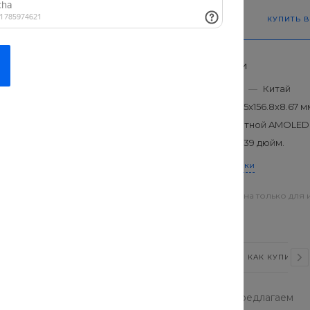
КУПИТЬ В
Характеристики
Производитель
—
Китай
Габариты
—
74.5x156.8x8.67 м
Дисплей
—
цветной AMOLED
Диагональ
—
6.39 дюйм.
длительное время работы.
нтенсивного использования,
Все характеристики
олнить запасы энергии
Цена действительна только для 
магазинах
ВИДЕО
СТАТЬИ
ОТЗЫВЫ
КАК КУПИТЬ?
ную бытовую технику по доступным ценам. Мы предлагаем