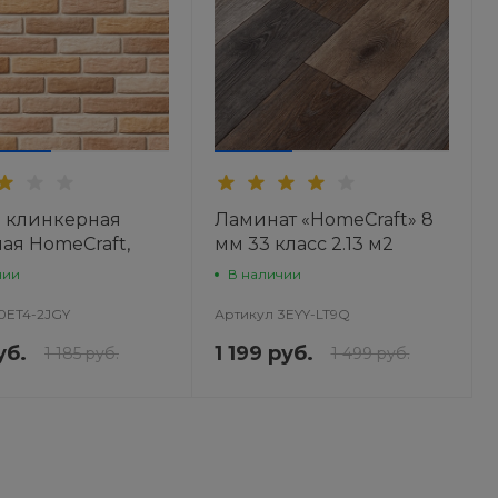
 клинкерная
Ламинат «HomeCraft» 8
ая HomeCraft,
мм 33 класс 2.13 м2
чии
В наличии
0ET4-2JGY
Артикул
3EYY-LT9Q
уб.
1 199 руб.
1 185 руб.
1 499 руб.