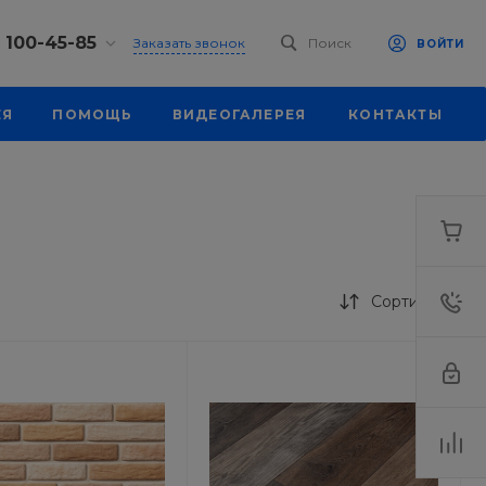
) 100-45-85
Заказать звонок
Поиск
ВОЙТИ
0-45-85
ЕЯ
ПОМОЩЬ
ВИДЕОГАЛЕРЕЯ
КОНТАКТЫ
, ул.
я, д. 39
18:30
одной
eb.ru
0-45-85
, ул.
я, д. 39
Сортировка
18:30
одной
eb.ru