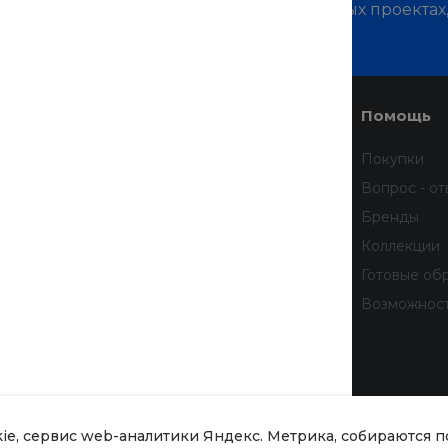
м о наших услугах, видах работ и типовых проектах
дивидуальное предложение!
Услуги
Помощь
Доставка
Покупки
Финансовые услуги
Вопрос - от
Недвижимость
Бренды
Дизайн интерьера
Коллекции
Всё для домашних животных
Готовые об
бработку
Услуги тренера
Возможнос
 данных
тношении
рсональных
kie, сервис web-аналитики Яндекс. Метрика, собираются 