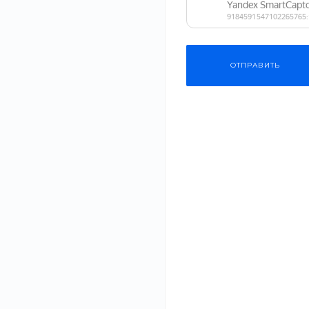
ПРИМЕНИТЬ
ОТПРАВИТЬ
СБРОСИТЬ ФИЛЬТР
Одежда
Основные п
комнатных 
Косметика
#Гаджеты
20 июл 2020
Бытовая техника
Неправильный п
причина пробле
Мебель
растениями....