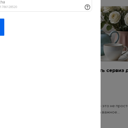
равила полива
Как подобрать сервиз 
растений
дома
#Подарки
20 июл 2020
олив — самая частая
Выбор сервиза — это не прост
м с комнатными
покупка посуды, а важное...