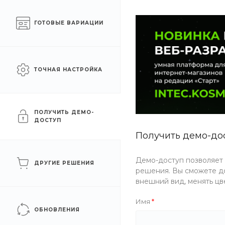
Готовый интернет-
Москва
ГОТОВЫЕ ВАРИАЦИИ
магазин на 1С-Битрикс
КАТАЛОГ ТОВАРОВ
УСЛУГИ
АКЦИИ
ТОЧНАЯ НАСТРОЙКА
Главная
/
Каталог товаров
/
Строительные материалы
/
Кров
Металлочерепица
ПОЛУЧИТЬ ДЕМО-
ДОСТУП
Получить демо-до
ФИЛЬТР
Демо-доступ позволяет
ДРУГИЕ РЕШЕНИЯ
решения. Вы сможете до
Цена
внешний вид, менять цв
Имя
Бренд
ОБНОВЛЕНИЯ