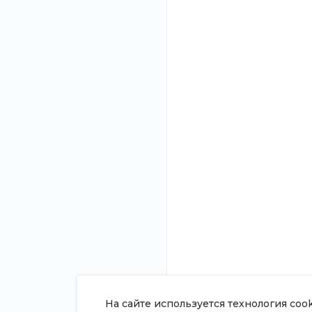
Нужна
Подробно расскаже
консультация?
и подготовим ин
О компании
8 (800) 100-45-85
Новости
Заказать звонок
Статьи
sale@intecweb.ru
Отзывы
Вакансии
г. г. Москва, ул. Люсиновская, д.
39
Сотрудники
Согласие на о
персональных
Политика в о
обработки пе
данных
Сертификаты
На сайте используется технология coo