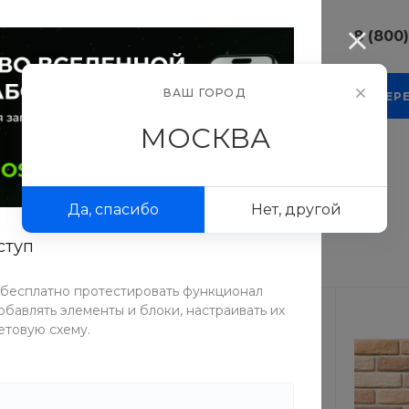
8 (800
8 (800) 10
ВАШ ГОРОД
КОМПАНИЯ
БЛОГ
ПРОЕКТЫ
ФОТОГАЛЕР
г. г. Москва
Люсиновска
МОСКВА
Пн-Пт 9:30-
Сб-Вс Вых
ля
/
Металлочерепица
sale@intecw
Да, спасибо
Нет, другой
8 (800) 10
г. г. Москва
ступ
Люсиновска
Пн-Пт 9:30-
Сб-Вс Вых
 бесплатно протестировать функционал
sale@intecw
бавлять элементы и блоки, настраивать их
етовую схему.