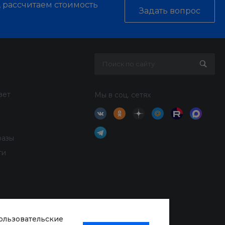
, рассчитаем стоимость
Задать вопрос
вет
Мы в соц. сетях
разы
ти
пользовательские