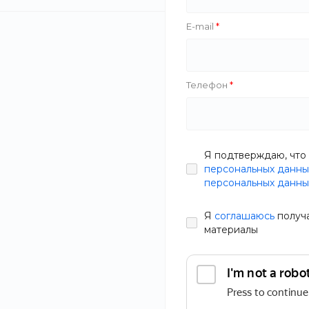
E-mail
Savila
Фокус
Телефон
Black White
HappyStar
Плитка клин
фасадная Hom
Я подтверждаю, что 
Тип
J.Lisc, 0.53 м2
персональных данны
В наличии
персональных данны
Артикул
BEF0-LA
Производитель
Я
соглашаюсь
получ
599 руб.
74
материалы
Вес
Статьи
Состав