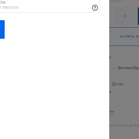
-
+
КУПИТЬ В
Характеристики
Производитель
—
Великобр
Длина
—
104 см
Длина рукава
—
22 см
Сезон
—
мульти
Размер
—
S
Все характеристики
Цена действительна только для 
магазинах