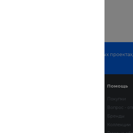
м о наших услугах, видах работ и типовых проектах
дивидуальное предложение!
Услуги
Помощь
Доставка
Покупки
Финансовые услуги
Вопрос - от
Недвижимость
Бренды
Дизайн интерьера
Коллекции