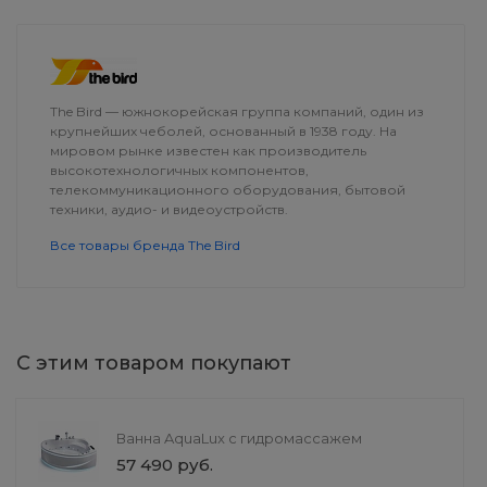
ОПЛАТА
ДОСТАВКА
The Bird — южнокорейская группа компаний, один из
крупнейших чеболей, основанный в 1938 году. На
мировом рынке известен как производитель
высокотехнологичных компонентов,
телекоммуникационного оборудования, бытовой
техники, аудио- и видеоустройств.
Все товары бренда The Bird
С этим товаром покупают
Тумба под раковину
CheekChic Тин
Ванна AquaLux с гидромассажем
подвесная «Румба»
ЩЕК С SPF10
57 490 руб.
от 4 990 руб.
от 1 599 руб.