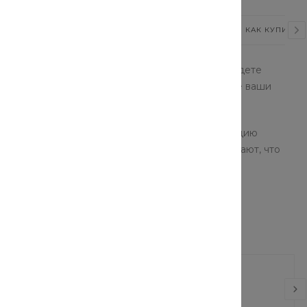
ВИДЕО
СТАТЬИ
ОТЗЫВЫ
КАК КУПИТЬ?
проверенных брендов. В нашем каталоге вы найдете
суары, одежда и обувь помогут подчеркнуть все ваши
ор моделей позволят собрать стильную коллекцию
ды и аксессуаров: наши консультанты точно знают, что
россовки
Диван Каир Textil
 руб.
от 9 990 руб.