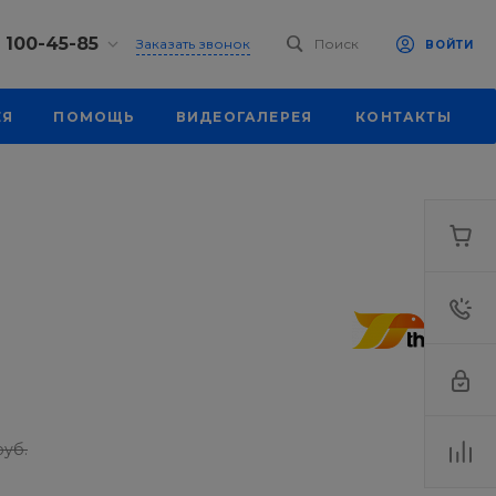
) 100-45-85
Заказать звонок
Поиск
ВОЙТИ
0-45-85
ЕЯ
ПОМОЩЬ
ВИДЕОГАЛЕРЕЯ
КОНТАКТЫ
, ул.
я, д. 39
18:30
одной
eb.ru
0-45-85
, ул.
я, д. 39
18:30
одной
eb.ru
руб.