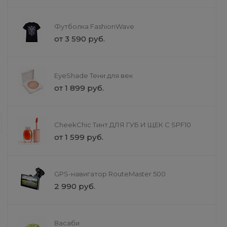
Футболка FashionWave
от 3 590 руб.
EyeShade Тени для век
от 1 899 руб.
Доставка
Услуги недвижимости
Мы предлагаем услуги в сфере нед
CheekChic Тинт ДЛЯ ГУБ И ЩЕК С SPF10
специалисты помогут вам на каждо
от 1 599 руб.
потребности. Мы гарантируем прозр
доверие наших клиентов.
GPS-навигатор RouteMaster 500
2 990 руб.
Васаби