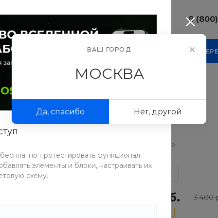
8 (800
8 (800) 10
ВАШ ГОРОД
КОМПАНИЯ
БЛОГ
ПРОЕКТЫ
ФОТОГАЛЕР
г. г. Москва
Люсиновска
МОСКВА
Пн-Пт 9:30-
Сб-Вс Вых
атья и сарафаны
/
FashionWave SHIRT DRESS
sale@intecw
S
Да, спасибо
Нет, другой
8 (800) 10
г. г. Москва
ступ
Люсиновска
Пн-Пт 9:30-
Артикул
K6RX-93J9
Сб-Вс Вых
 бесплатно протестировать функционал
sale@intecw
бавлять элементы и блоки, настраивать их
СРАВНИТЬ
етовую схему.
2 720 руб.
3 400 
-20%
680 руб.