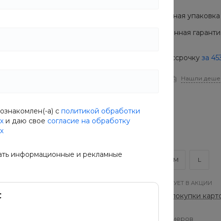
Подарочная упаковка 
Расширенная гарантия
Купить в рассрочку
за
45
В наличии
Нашли деше
Цвет
Бежевый
ознакомлен(-а) с
политикой обработки
х
и даю свое
согласие на обработку
х
Размер
S
ать информационные и рекламные
S
XS
M
L
ТОВАР УЧАСТВУЕТ В АКЦИИ
Оплачивай покупки карт
Таблица размеров