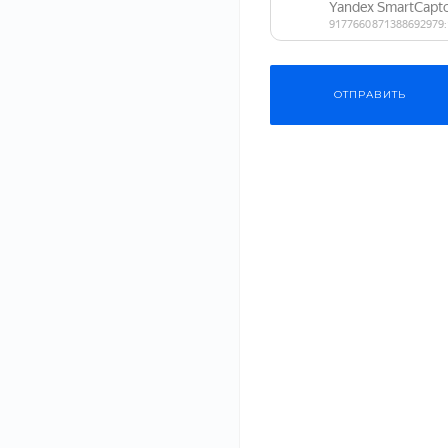
ОТПРАВИТЬ
Платье Lost Ink выполнено из легкого текстиля с хлопком.
‹
›