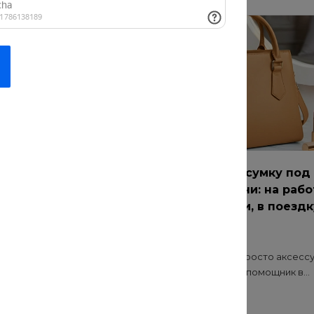
ремонт: как
Как выбрать сумку под
чественные
разные задачи: на рабо
для прогулки, в поездк
 о нас
20 июл 2021
Сумка — это не просто аксессу
функциональный помощник в...
онт? Безопасность и
иалов — основа
..