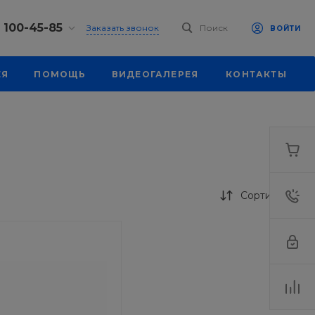
) 100-45-85
Заказать звонок
Поиск
ВОЙТИ
0-45-85
ЕЯ
ПОМОЩЬ
ВИДЕОГАЛЕРЕЯ
КОНТАКТЫ
, ул.
я, д. 39
18:30
одной
eb.ru
0-45-85
, ул.
я, д. 39
Сортировка
18:30
одной
eb.ru