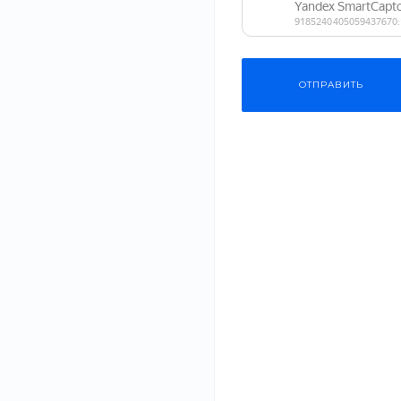
Бытовая техника
Мебель
ОТПРАВИТЬ
Строительные
материалы
Садовая техника
Безопасный 
выбрать ка
Сантехника
материалы
#Одежда
#СМИ
Спортивные товары
20 июл 2021
Планируете рем
Еда
качество матер
здоровья вашей.