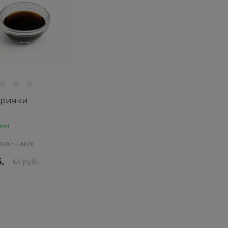
ерияки
чии
JVAH-LNVX
.
63 руб.