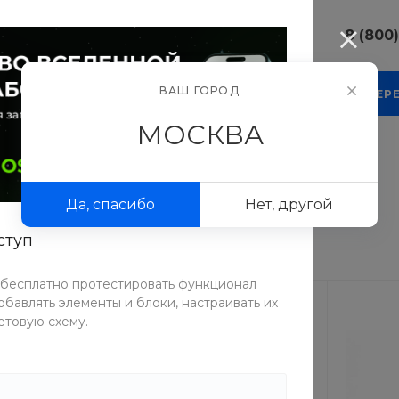
8 (800
8 (800) 10
ВАШ ГОРОД
КОМПАНИЯ
БЛОГ
ПРОЕКТЫ
ФОТОГАЛЕР
г. г. Москва
Люсиновска
МОСКВА
Пн-Пт 9:30-
Сб-Вс Вых
sale@intecw
Да, спасибо
Нет, другой
8 (800) 10
г. г. Москва
ступ
Люсиновска
Пн-Пт 9:30-
Сб-Вс Вых
 бесплатно протестировать функционал
sale@intecw
бавлять элементы и блоки, настраивать их
етовую схему.