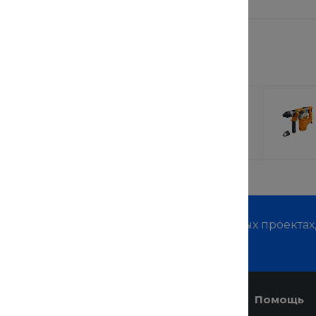
 заинтересовать
лочная
TechInnovate 71525
 StrollPro
RW
110 руб.
от 69 900 руб.
м о наших услугах, видах работ и типовых проектах
дивидуальное предложение!
Услуги
Помощь