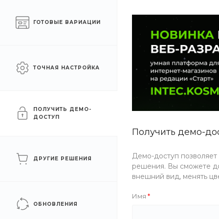
Готовый интернет-
Москва
ГОТОВЫЕ ВАРИАЦИИ
магазин на 1С-Битрикс
КАТАЛОГ ТОВАРОВ
УСЛУГИ
АКЦИИ
ТОЧНАЯ НАСТРОЙКА
Главная
/
Каталог товаров
/
Еда
/
Соусы
/
Различные
Различные
ПОЛУЧИТЬ ДЕМО-
ДОСТУП
Получить демо-до
ФИЛЬТР
Демо-доступ позволяет
ДРУГИЕ РЕШЕНИЯ
решения. Вы сможете до
Бренд
внешний вид, менять цв
Имя
ОБНОВЛЕНИЯ