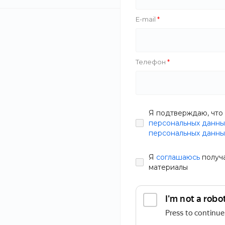
Zazol
E-mail
Фокус
HappyStar
Телефон
Вес
Соус барбекю
ПРИМЕНИТЬ
Я подтверждаю, что 
персональных данны
В наличии
СБРОСИТЬ ФИЛЬТР
персональных данны
Артикул
SQGV-JL
Я
соглашаюсь
получ
50 руб.
63 р
материалы
Одежда
Косметика
Статьи