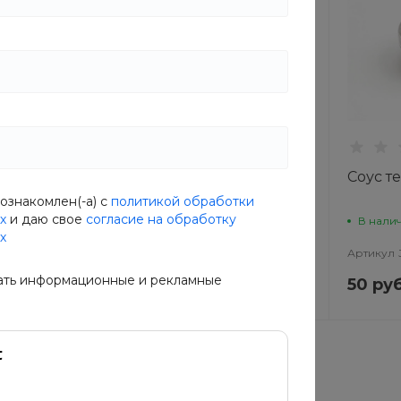
Сырный соус
Соус т
ознакомлен(-а) с
политикой обработки
х
и даю свое
согласие на обработку
В наличии
В нали
х
S4
Артикул
5MOE-FVCG
Артикул
ать информационные и рекламные
50 руб.
50 руб
уб.
63 руб.