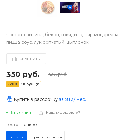
Состав: свинина, бекон, говядина, сыр моцарелла,
пицца-соус, лук репчатый, цыпленок
СРАВНИТЬ
350 руб.
438 руб.
-20%
88 руб.
Купить в рассрочку
за
58.3
/ мес.
В наличии
Нашли дешевле?
‹
›
Тесто
Тонкое
Тонкое
Традиционное