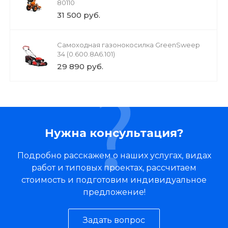
80110
31 500 руб.
Cамоходная газонокосилка GreenSweep
34 (0.600.8A6.101)
29 890 руб.
Нужна консультация?
Подробно расскажем о наших услугах, видах
работ и типовых проектах, рассчитаем
стоимость и подготовим индивидуальное
предложение!
Задать вопрос