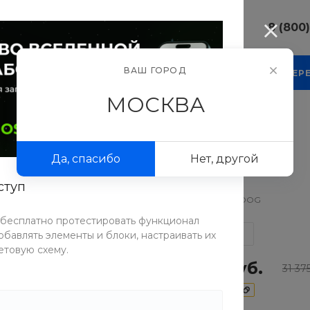
8 (800
8 (800) 10
ВАШ ГОРОД
КОМПАНИЯ
БЛОГ
ПРОЕКТЫ
ФОТОГАЛЕР
г. г. Москва
Люсиновска
МОСКВА
Пн-Пт 9:30-
Сб-Вс Вых
льто
sale@intecw
Да, спасибо
Нет, другой
8 (800) 10
г. г. Москва
ступ
Люсиновска
Артикул
DNPD-3DOG
Пн-Пт 9:30-
Сб-Вс Вых
 бесплатно протестировать функционал
sale@intecw
бавлять элементы и блоки, настраивать их
СРАВНИТЬ
етовую схему.
25 100 руб.
31 37
-20%
6 275 руб.