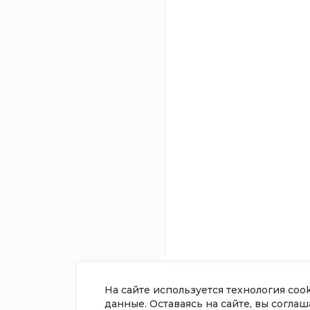
консультация?
и подготовим ин
О компании
8 (800) 100-45-85
Новости
Заказать звонок
Статьи
sale@intecweb.ru
Отзывы
Вакансии
г. г. Москва, ул. Люсиновская, д.
39
Сотрудники
Согласие на о
персональных
Политика в о
обработки пе
данных
Сертификаты
На сайте используется технология coo
данные. Оставаясь на сайте, вы согла