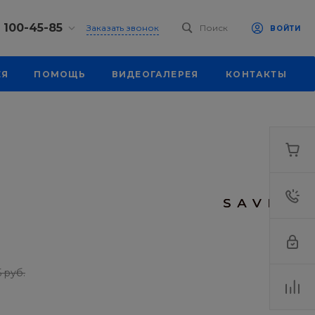
) 100-45-85
Заказать звонок
Поиск
ВОЙТИ
0-45-85
ЕЯ
ПОМОЩЬ
ВИДЕОГАЛЕРЕЯ
КОНТАКТЫ
, ул.
я, д. 39
18:30
одной
eb.ru
0-45-85
, ул.
я, д. 39
18:30
одной
eb.ru
5 руб.