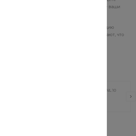
суары, одежда и обувь помогут подчеркнуть все ваши
ор моделей позволят собрать стильную коллекцию
ды и аксессуаров: наши консультанты точно знают, что
Рюкзак
PackPro Рюкзак TRAIL 10
 руб.
от 3 090 руб.