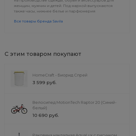
на производстве одежды, обуви и аксессуаров для
женщин, мужчин и детей. Под маркой выпускаются
также часы, нижнее белье и парфюмерия
Все товары бренда Savila
С этим товаром покупают
HomeCraft - Биорид Спрей
3 599 руб.
Пиджак FashionWave
Пицца Аль-Ша
Велосипед MotionTech Raptor 20 (Синий-
от 12 900 руб.
от 470 руб.
белый)
10 690 руб.
Раковина накладная AquaLux с рисунком