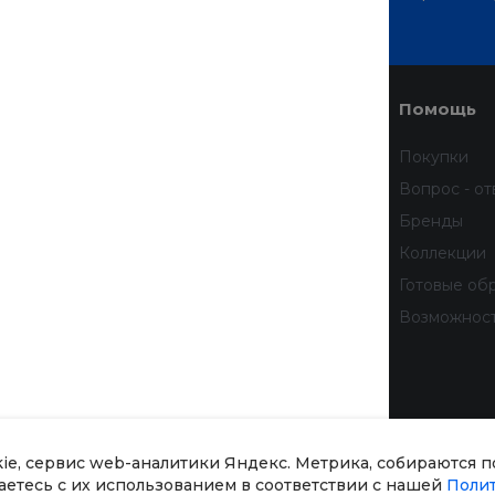
дивидуальное предложение!
Услуги
Помощь
Доставка
Покупки
Финансовые услуги
Вопрос - от
Недвижимость
Бренды
Дизайн интерьера
Коллекции
Всё для домашних животных
Готовые об
бработку
Услуги тренера
Возможнос
 данных
тношении
рсональных
kie, сервис web-аналитики Яндекс. Метрика, собираются 
шаетесь с их использованием в соответствии с нашей
Поли