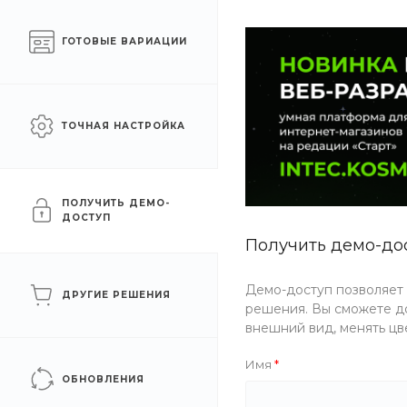
Готовый интернет-
Москва
ГОТОВЫЕ ВАРИАЦИИ
магазин на 1С-Битрикс
КАТАЛОГ ТОВАРОВ
УСЛУГИ
АКЦИИ
ТОЧНАЯ НАСТРОЙКА
Главная
/
Каталог товаров
/
Одежда
/
Мужская одежда
/
Па
Пальто
ПОЛУЧИТЬ ДЕМО-
ДОСТУП
Получить демо-до
Демо-доступ позволяет
ДРУГИЕ РЕШЕНИЯ
решения. Вы сможете до
внешний вид, менять цв
Имя
ОБНОВЛЕНИЯ