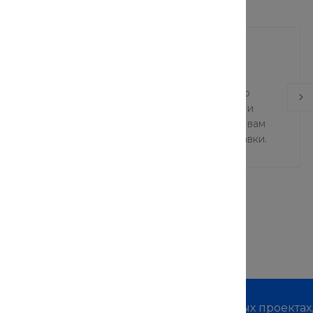
еры готовы обеспечить удобную и эффективную
Мы понимаем, что важны скорость и надежность, и
 и ответственная команда готова предоставить вам
 и первоклассное обслуживание в сфере доставки.
м о наших услугах, видах работ и типовых проектах