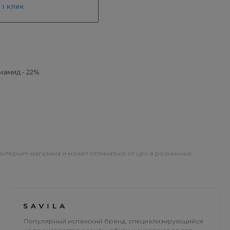
 1 КЛИК
иамид - 22%
интернет-магазина и может отличаться от цен в розничных
ОПЛАТА
ДОСТАВКА
Популярный испанский бренд, специализирующийся