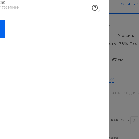
КУПИТЬ В
Характеристики
Производитель
—
Украина
Состав
—
Шерсть - 78%, Пол
Длина
—
93 см
Длина рукава
—
67 см
Размер
—
XS
Все характеристики
Цена действительна только для 
магазинах
ВИДЕО
СТАТЬИ
ОТЗЫВЫ
КАК КУПИТЬ?
проверенных брендов. В нашем каталоге вы найдете