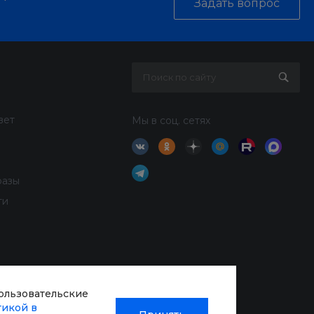
Задать вопрос
вет
Мы в соц. сетях
разы
ти
пользовательские
тикой в