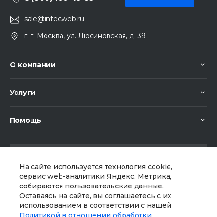
sale@intecweb.ru
г. г. Москва, ул. Люсиновская, д. 39
О компании
Услуги
Помощь
На сайте используется технология cookie,
сервис web-аналитики Яндекс. Метрика,
собираются пользовательские данные.
Мы в соц. сетях
Оставаясь на сайте, вы соглашаетесь с их
использованием в соответствии с нашей
Политикой в отношении обработки