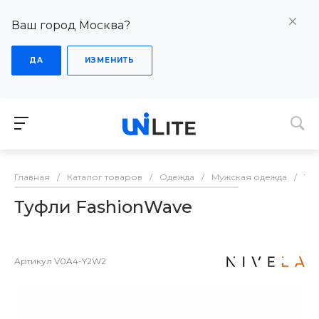
Ваш город Москва?
ДА
ИЗМЕНИТЬ
Главная
/
Каталог товаров
/
Одежда
/
Мужская одежда
/
Ту
Туфли FashionWave
Артикул
V0A4-Y2W2